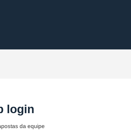
 login
 apostas da equipe