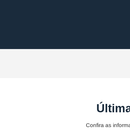
Últim
Confira as inform