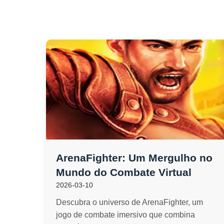
ArenaFighter: Um Mergulho no
Mundo do Combate Virtual
2026-03-10
Descubra o universo de ArenaFighter, um
jogo de combate imersivo que combina