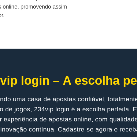
s online, promovendo assim
r.
ip login – A escolha pe
ndo uma casa de apostas confiável, totalmente
de jogos, 234vip login é a escolha perfeita.
r experiência de apostas online, com qualidad
inovação contínua. Cadastre-se agora e receb