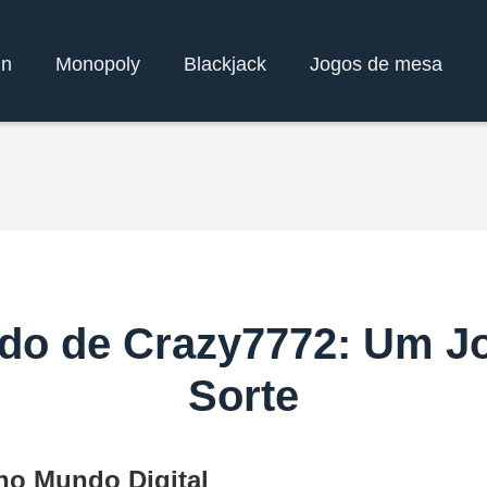
in
Monopoly
Blackjack
Jogos de mesa
o de Crazy7772: Um Jo
Sorte
no Mundo Digital