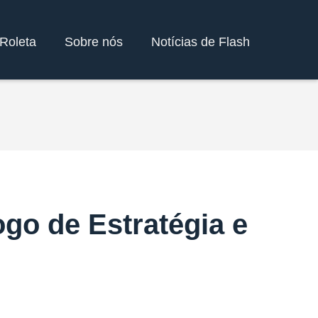
Roleta
Sobre nós
Notícias de Flash
go de Estratégia e