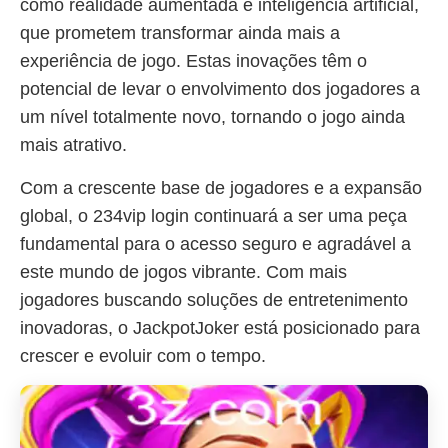
como realidade aumentada e inteligência artificial,
que prometem transformar ainda mais a
experiência de jogo. Estas inovações têm o
potencial de levar o envolvimento dos jogadores a
um nível totalmente novo, tornando o jogo ainda
mais atrativo.
Com a crescente base de jogadores e a expansão
global, o 234vip login continuará a ser uma peça
fundamental para o acesso seguro e agradável a
este mundo de jogos vibrante. Com mais
jogadores buscando soluções de entretenimento
inovadoras, o JackpotJoker está posicionado para
crescer e evoluir com o tempo.