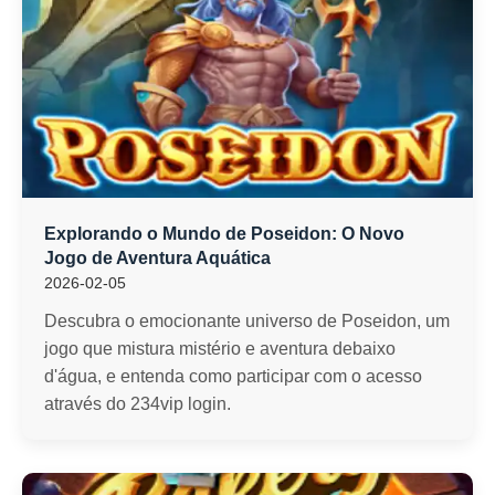
Explorando o Mundo de Poseidon: O Novo
Jogo de Aventura Aquática
2026-02-05
Descubra o emocionante universo de Poseidon, um
jogo que mistura mistério e aventura debaixo
d'água, e entenda como participar com o acesso
através do 234vip login.