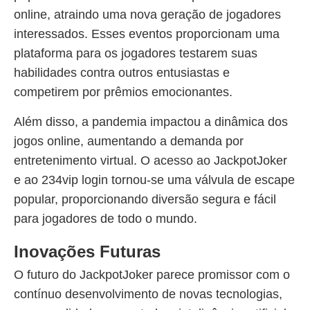
online, atraindo uma nova geração de jogadores
interessados. Esses eventos proporcionam uma
plataforma para os jogadores testarem suas
habilidades contra outros entusiastas e
competirem por prêmios emocionantes.
Além disso, a pandemia impactou a dinâmica dos
jogos online, aumentando a demanda por
entretenimento virtual. O acesso ao JackpotJoker
e ao 234vip login tornou-se uma válvula de escape
popular, proporcionando diversão segura e fácil
para jogadores de todo o mundo.
Inovações Futuras
O futuro do JackpotJoker parece promissor com o
contínuo desenvolvimento de novas tecnologias,