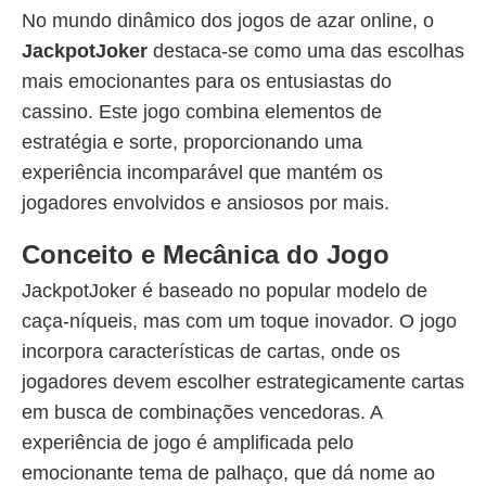
No mundo dinâmico dos jogos de azar online, o
JackpotJoker
destaca-se como uma das escolhas
mais emocionantes para os entusiastas do
cassino. Este jogo combina elementos de
estratégia e sorte, proporcionando uma
experiência incomparável que mantém os
jogadores envolvidos e ansiosos por mais.
Conceito e Mecânica do Jogo
JackpotJoker é baseado no popular modelo de
caça-níqueis, mas com um toque inovador. O jogo
incorpora características de cartas, onde os
jogadores devem escolher estrategicamente cartas
em busca de combinações vencedoras. A
experiência de jogo é amplificada pelo
emocionante tema de palhaço, que dá nome ao