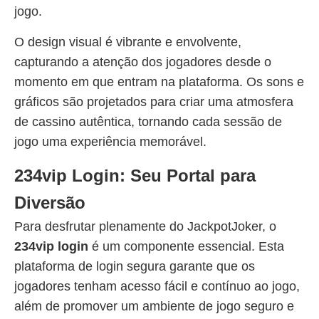
jogo.
O design visual é vibrante e envolvente,
capturando a atenção dos jogadores desde o
momento em que entram na plataforma. Os sons e
gráficos são projetados para criar uma atmosfera
de cassino autêntica, tornando cada sessão de
jogo uma experiência memorável.
234vip Login: Seu Portal para
Diversão
Para desfrutar plenamente do JackpotJoker, o
234vip login
é um componente essencial. Esta
plataforma de login segura garante que os
jogadores tenham acesso fácil e contínuo ao jogo,
além de promover um ambiente de jogo seguro e