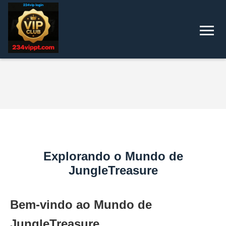
Explorando o Mundo de
JungleTreasure
Bem-vindo ao Mundo de
JungleTreasure