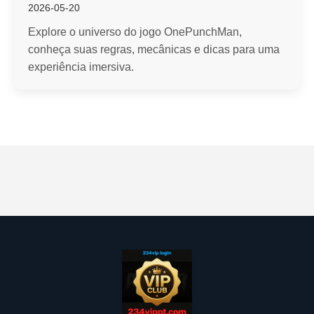
2026-05-20
Explore o universo do jogo OnePunchMan,
conheça suas regras, mecânicas e dicas para uma
experiência imersiva.