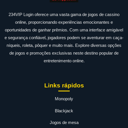
234VIP Login oferece uma vasta gama de jogos de cassino
online, proporcionando experiências emocionantes e
oportunidades de ganhar prêmios. Com uma interface amigável
e segurança confiável, jogadores podem se aventurar em caça-
níqueis, roleta, pôquer e muito mais. Explore diversas opções
de jogos e promoções exclusivas neste destino popular de
entretenimento online.
Links rápidos
Monopoly
Blackjack
Jogos de mesa