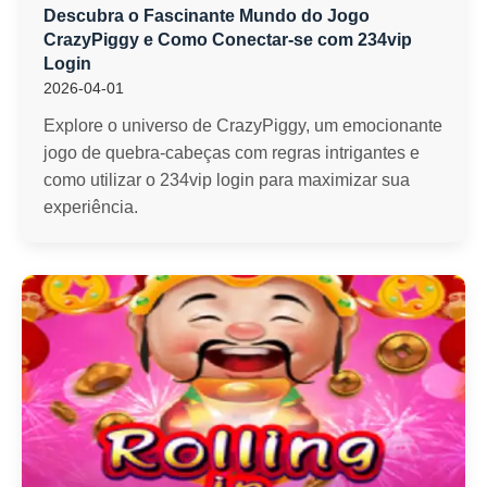
Descubra o Fascinante Mundo do Jogo
CrazyPiggy e Como Conectar-se com 234vip
Login
2026-04-01
Explore o universo de CrazyPiggy, um emocionante
jogo de quebra-cabeças com regras intrigantes e
como utilizar o 234vip login para maximizar sua
experiência.