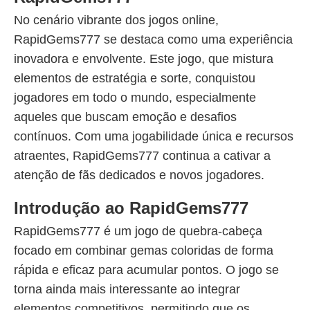
No cenário vibrante dos jogos online,
RapidGems777 se destaca como uma experiência
inovadora e envolvente. Este jogo, que mistura
elementos de estratégia e sorte, conquistou
jogadores em todo o mundo, especialmente
aqueles que buscam emoção e desafios
contínuos. Com uma jogabilidade única e recursos
atraentes, RapidGems777 continua a cativar a
atenção de fãs dedicados e novos jogadores.
Introdução ao RapidGems777
RapidGems777 é um jogo de quebra-cabeça
focado em combinar gemas coloridas de forma
rápida e eficaz para acumular pontos. O jogo se
torna ainda mais interessante ao integrar
elementos competitivos, permitindo que os