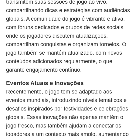
transmitem suas sessões de jogo ao vivo,
compartilhando dicas e estratégias com audiências
globais. A comunidade do jogo é vibrante e ativa,
com fóruns dedicados e grupos de redes sociais
onde os jogadores discutem atualizações,
compartilham conquistas e organizam torneios. O
jogo também se mantém atualizado, com novos
conteúdos adicionados regularmente, o que
garante engajamento contínuo.
Eventos Atuais e Inovações
Recentemente, o jogo tem se adaptado aos
eventos mundiais, introduzindo níveis temáticos e
desafios inspirados por festividades e celebrações
globais. Essas inovações não apenas mantém o
jogo fresco, mas também ajudam a conectar os
jogadores a um contexto mais amplo, aumentando