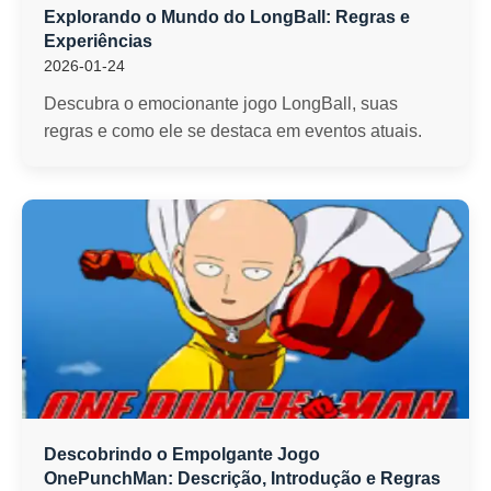
Explorando o Mundo do LongBall: Regras e
Experiências
2026-01-24
Descubra o emocionante jogo LongBall, suas
regras e como ele se destaca em eventos atuais.
Descobrindo o Empolgante Jogo
OnePunchMan: Descrição, Introdução e Regras