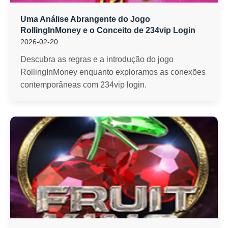
Uma Análise Abrangente do Jogo
RollingInMoney e o Conceito de 234vip Login
2026-02-20
Descubra as regras e a introdução do jogo
RollingInMoney enquanto exploramos as conexões
contemporâneas com 234vip login.