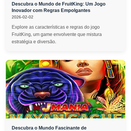
Descubra o Mundo de FruitKing: Um Jogo
Inovador com Regras Empolgantes
2026-02-02
Explore as características e regras do jogo
FruitKing, um game envolvente que mistura
estratégia e diversão.
Descubra o Mundo Fascinante de