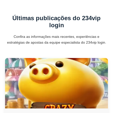
Últimas publicações do 234vip
login
Confira as informações mais recentes, experiências e
estratégias de apostas da equipe especialista do 234vip login.