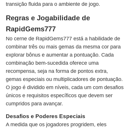
transição fluida para o ambiente de jogo.
Regras e Jogabilidade de
RapidGems777
No cerne de RapidGems777 está a habilidade de
combinar três ou mais gemas da mesma cor para
explorar bônus e aumentar a pontuação. Cada
combinação bem-sucedida oferece uma
recompensa, seja na forma de pontos extra,
gemas especiais ou multiplicadores de pontuação.
O jogo é dividido em níveis, cada um com desafios
únicos e requisitos específicos que devem ser
cumpridos para avançar.
Desafios e Poderes Especiais
A medida que os jogadores progridem, eles