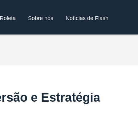
Roleta
Sobre nós
Notícias de Flash
rsão e Estratégia