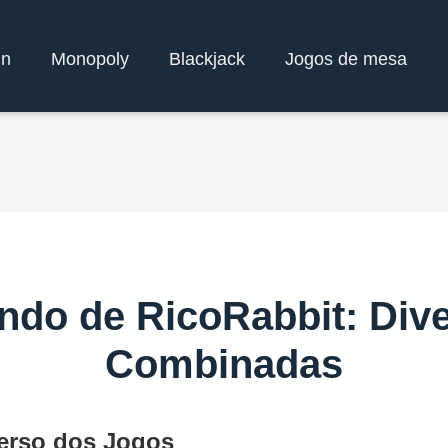
in
Monopoly
Blackjack
Jogos de mesa
do de RicoRabbit: Dive
Combinadas
verso dos Jogos