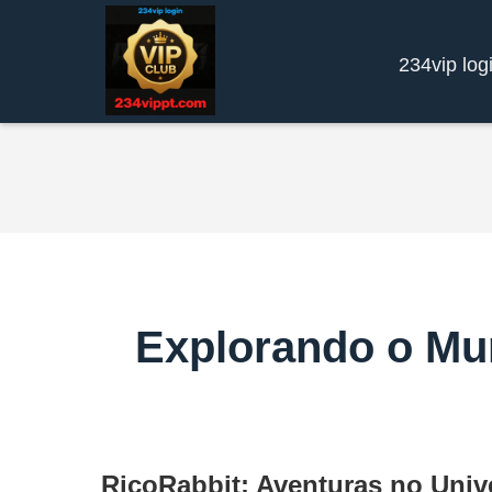
234vip log
Explorando o Mun
RicoRabbit: Aventuras no Uni