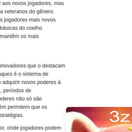
el aos novos jogadores, mas
ra veteranos do gênero.
os jogadores mais novos
básicas do coelho
o mantêm os mais
s inovadores que o destacam
aques é o sistema de
o adquirir novos poderes à
, períodos de
poderes não só são
bém permitem que os
tratégias.
or, onde jogadores podem