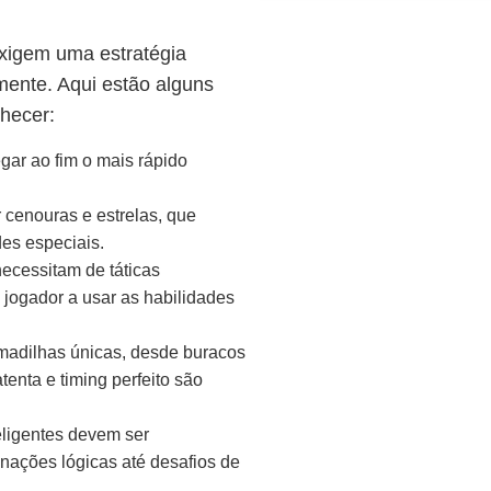
exigem uma estratégia
ente. Aqui estão alguns
hecer:
gar ao fim o mais rápido
cenouras e estrelas, que
es especiais.
necessitam de táticas
 jogador a usar as habilidades
madilhas únicas, desde buracos
enta e timing perfeito são
eligentes devem ser
nações lógicas até desafios de