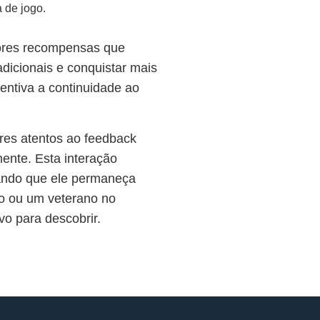
 de jogo.
ores recompensas que
dicionais e conquistar mais
entiva a continuidade ao
es atentos ao feedback
ente. Esta interação
rando que ele permaneça
vo ou um veterano no
o para descobrir.