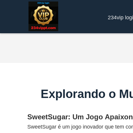
234vip log
Explorando o M
SweetSugar: Um Jogo Apaixon
SweetSugar é um jogo inovador que tem con