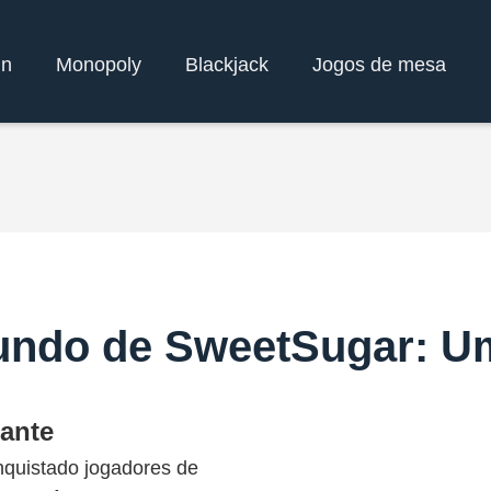
in
Monopoly
Blackjack
Jogos de mesa
undo de SweetSugar: U
ante
quistado jogadores de