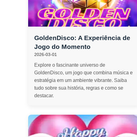
GoldenDisco: A Experiência de
Jogo do Momento
2026-03-01
Explore o fascinante universo de
GoldenDisco, um jogo que combina música e
estratégia em um ambiente vibrante. Saiba
tudo sobre sua história, regras e como se
destacar.