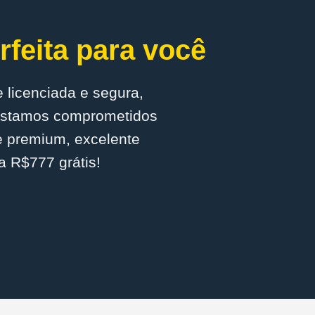
rfeita para você
 licenciada e segura,
 Estamos comprometidos
e premium, excelente
a R$777 grátis!