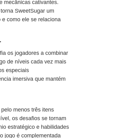
e mecânicas cativantes.
 torna SweetSugar um
 e como ele se relaciona
r
ia os jogadores a combinar
go de níveis cada vez mais
os especiais
iência imersiva que mantém
 pelo menos três itens
nível, os desafios se tornam
nio estratégico e habilidades
 do jogo é complementada