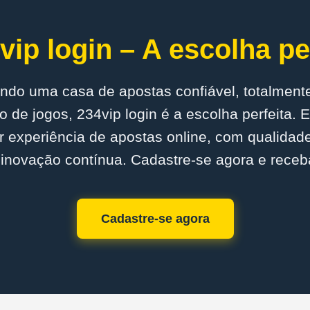
ip login – A escolha pe
ndo uma casa de apostas confiável, totalmente
de jogos, 234vip login é a escolha perfeita.
r experiência de apostas online, com qualidad
inovação contínua. Cadastre-se agora e receb
Cadastre-se agora