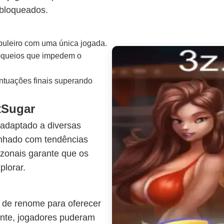
sbloqueados.
abuleiro com uma única jogada.
loqueios que impedem o
ontuações finais superando
tSugar
adaptado a diversas
inhado com tendências
azonais garante que os
plorar.
 de renome para oferecer
ente, jogadores puderam