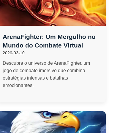
ArenaFighter: Um Mergulho no
Mundo do Combate Virtual
2026-03-10
Descubra o universo de ArenaFighter, um
jogo de combate imersivo que combina
estratégias intensas e batalhas
emocionantes.