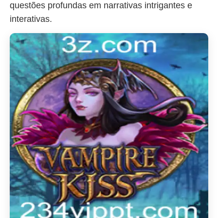
questões profundas em narrativas intrigantes e
interativas.