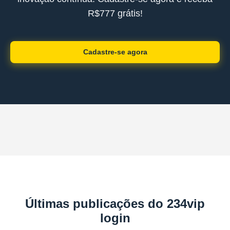
R$777 grátis!
Cadastre-se agora
Últimas publicações do 234vip
login