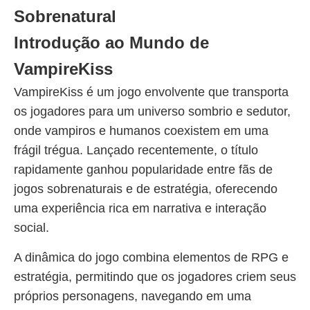
Sobrenatural
Introdução ao Mundo de
VampireKiss
VampireKiss é um jogo envolvente que transporta
os jogadores para um universo sombrio e sedutor,
onde vampiros e humanos coexistem em uma
frágil trégua. Lançado recentemente, o título
rapidamente ganhou popularidade entre fãs de
jogos sobrenaturais e de estratégia, oferecendo
uma experiência rica em narrativa e interação
social.
A dinâmica do jogo combina elementos de RPG e
estratégia, permitindo que os jogadores criem seus
próprios personagens, navegando em uma