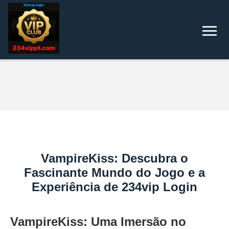
VampireKiss: Descubra o
Fascinante Mundo do Jogo e a
Experiência de 234vip Login
VampireKiss: Uma Imersão no