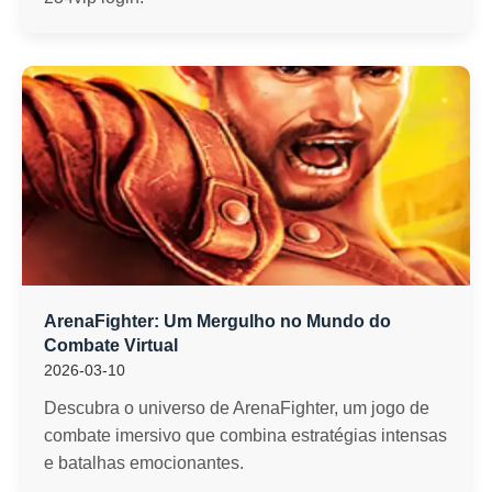
ArenaFighter: Um Mergulho no Mundo do
Combate Virtual
2026-03-10
Descubra o universo de ArenaFighter, um jogo de
combate imersivo que combina estratégias intensas
e batalhas emocionantes.