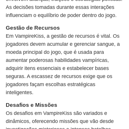
As decisões tomadas durante essas interações
influenciam o equilíbrio de poder dentro do jogo.
Gestão de Recursos
Em VampireKiss, a gestão de recursos é vital. Os
jogadores devem acumular e gerenciar sangue, a
moeda principal do jogo, que é usada para
aumentar poderosas habilidades vampíricas,
adquirir itens essenciais e estabelecer bases
seguras. A escassez de recursos exige que os
jogadores façam escolhas estratégicas
inteligentes.
Desafios e Missões
Os desafios em VampireKiss são variados e
dinâmicos, oferecendo missões que vão desde