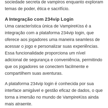
sociedade secreta de vampiros enquanto exploram
temas de poder, ética e sacrifício.
A Integração com 234vip Login
Uma característica única de VampireKiss é a
integração com a plataforma 234vip login, que
oferece aos jogadores uma maneira seamless de
acessar o jogo e personalizar suas experiências.
Essa funcionalidade proporciona um nível
adicional de segurança e conveniência, permitindo
que os jogadores se conectem facilmente e
compartilhem suas aventuras.
A plataforma 234vip login é conhecida por sua
interface amigável e gestão eficaz de dados, o que
torna a imersão no mundo de VampireKiss ainda
mais atraente.