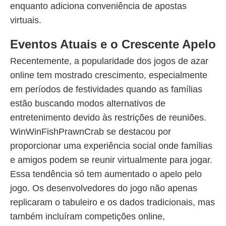
enquanto adiciona conveniência de apostas
virtuais.
Eventos Atuais e o Crescente Apelo
Recentemente, a popularidade dos jogos de azar
online tem mostrado crescimento, especialmente
em períodos de festividades quando as famílias
estão buscando modos alternativos de
entretenimento devido às restrições de reuniões.
WinWinFishPrawnCrab se destacou por
proporcionar uma experiência social onde famílias
e amigos podem se reunir virtualmente para jogar.
Essa tendência só tem aumentado o apelo pelo
jogo. Os desenvolvedores do jogo não apenas
replicaram o tabuleiro e os dados tradicionais, mas
também incluíram competições online,