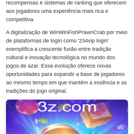
recompensas e sistemas de ranking que oferecem
aos jogadores uma experiência mais rica e
competitiva.
A digitalização de WinWinFishPrawnCrab por meio
de plataformas de login como '234vip login'
exemplifica a crescente fusão entre tradição
cultural e inovação tecnológica no mundo dos
jogos de azar. Essa evolução oferece novas
oportunidades para expandir a base de jogadores
ao mesmo tempo em que mantém a essência e as
tradições do jogo original.