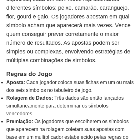
diferentes símbolos: peixe, camarão, caranguejo,
flor, gourd e galo. Os jogadores apostam em qual
símbolo acham que aparecerá mais vezes. Vence
quem conseguir prever corretamente o maior
número de resultados. As apostas podem ser
simples ou complexas, envolvendo estratégias de
múltiplas combinações de símbolos.
Regras do Jogo
Aposta:
Cada jogador coloca suas fichas em um ou mais
dos seis símbolos no tabuleiro de jogo.
Rolagem de Dados:
Três dados são então lançados
simultaneamente para determinar os símbolos
vencedores.
Premiação:
Os jogadores que escolherem os símbolos
que aparecem na rolagem coletam suas apostas com
base em um multiplicador estabelecido pelas regras do