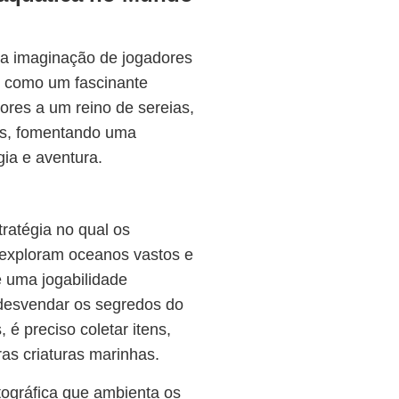
a imaginação de jogadores
como um fascinante
ores a um reino de sereias,
dos, fomentando uma
ia e aventura.
ratégia no qual os
exploram oceanos vastos e
e uma jogabilidade
 desvendar os segredos do
 é preciso coletar itens,
ras criaturas marinhas.
ográfica que ambienta os