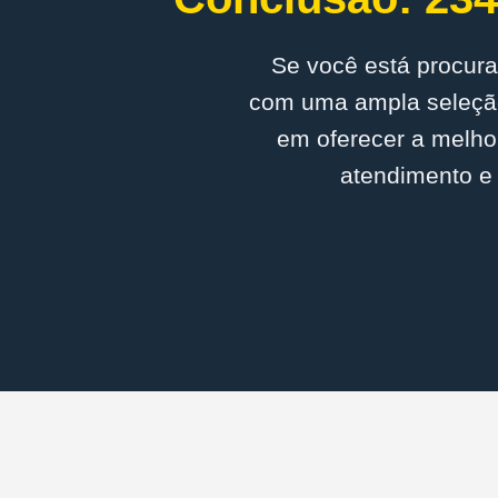
Se você está procura
com uma ampla seleção 
em oferecer a melho
atendimento e 