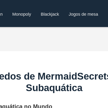
in
Monopoly
Blackjack
Jogos de mesa
redos de MermaidSecret
Subaquática
baquática no Mundo