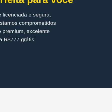
 licenciada e segura,
 Estamos comprometidos
e premium, excelente
a R$777 grátis!