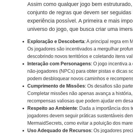
Assim como qualquer jogo bem estruturado
conjunto de regras que devem ser seguidas 
experiência possível. A primeira e mais impor
universo do jogo, que busca criar uma imers
Exploração e Descoberta
: A principal regra em
Os jogadores são incentivados a mergulhar profu
descobrindo novos territórios e coletando itens v
Interação com Personagens
: O jogo incentiva
não-jogadores (NPCs) para obter pistas e dicas s
podem desbloquear novos caminhos e recompens
Cumprimento de Missões
: Os desafios são parte
Completar missões não apenas avança a história
recompensas valiosas que podem ajudar em desafi
Respeito ao Ambiente
: Dada a importância dos 
jogadores devem seguir práticas sustentáveis den
MermaidSecrets, como evitar a poluição dos mares
Uso Adequado de Recursos
: Os jogadores pre