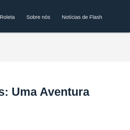
Roleta
Sobre nós
Notícias de Flash
s: Uma Aventura