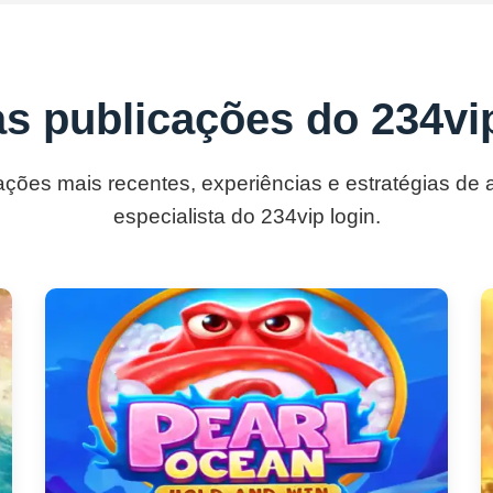
as publicações do 234vip
ações mais recentes, experiências e estratégias de
especialista do 234vip login.