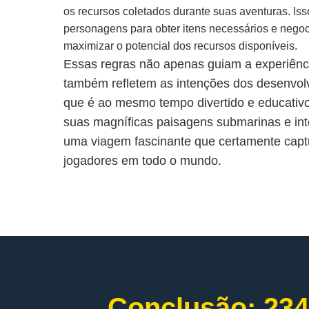
os recursos coletados durante suas aventuras. Iss
personagens para obter itens necessários e negoc
maximizar o potencial dos recursos disponíveis.
Essas regras não apenas guiam a experiênc
também refletem as intenções dos desenvolv
que é ao mesmo tempo divertido e educativ
suas magníficas paisagens submarinas e int
uma viagem fascinante que certamente capt
jogadores em todo o mundo.
Conclusão: 234v