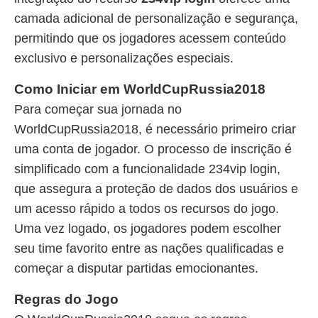
camada adicional de personalização e segurança,
permitindo que os jogadores acessem conteúdo
exclusivo e personalizações especiais.
Como Iniciar em WorldCupRussia2018
Para começar sua jornada no
WorldCupRussia2018, é necessário primeiro criar
uma conta de jogador. O processo de inscrição é
simplificado com a funcionalidade 234vip login,
que assegura a proteção de dados dos usuários e
um acesso rápido a todos os recursos do jogo.
Uma vez logado, os jogadores podem escolher
seu time favorito entre as nações qualificadas e
começar a disputar partidas emocionantes.
Regras do Jogo