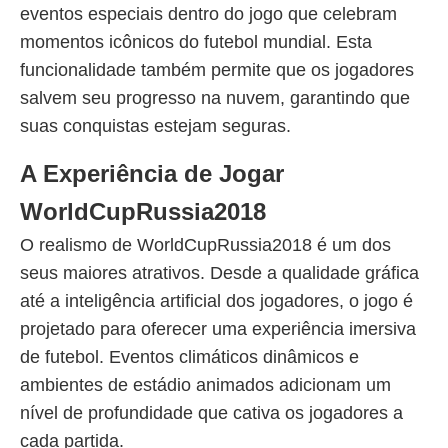
eventos especiais dentro do jogo que celebram
momentos icônicos do futebol mundial. Esta
funcionalidade também permite que os jogadores
salvem seu progresso na nuvem, garantindo que
suas conquistas estejam seguras.
A Experiência de Jogar
WorldCupRussia2018
O realismo de WorldCupRussia2018 é um dos
seus maiores atrativos. Desde a qualidade gráfica
até a inteligência artificial dos jogadores, o jogo é
projetado para oferecer uma experiência imersiva
de futebol. Eventos climáticos dinâmicos e
ambientes de estádio animados adicionam um
nível de profundidade que cativa os jogadores a
cada partida.