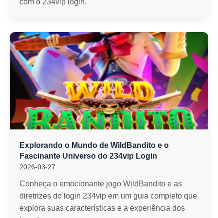
com o 234vip login.
Explorando o Mundo de WildBandito e o
Fascinante Universo do 234vip Login
2026-03-27
Conheça o emocionante jogo WildBandito e as
diretrizes do login 234vip em um guia completo que
explora suas características e a experiência dos