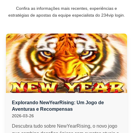
Confira as informações mais recentes, experiências e
estratégias de apostas da equipe especialista do 234vip login.
Explorando NewYearRising: Um Jogo de
Aventuras e Recompensas
2026-03-26
Descubra tudo sobre NewYearRising, o novo jogo