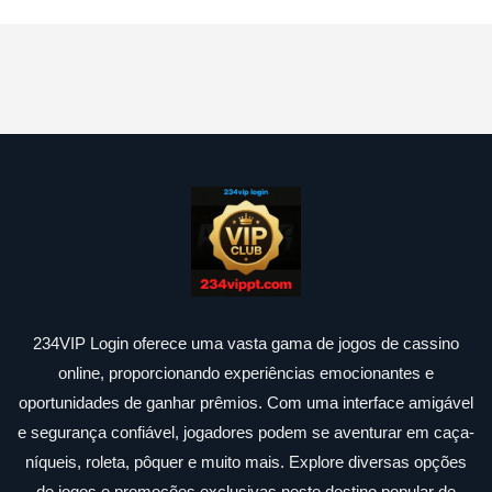
234VIP Login oferece uma vasta gama de jogos de cassino
online, proporcionando experiências emocionantes e
oportunidades de ganhar prêmios. Com uma interface amigável
e segurança confiável, jogadores podem se aventurar em caça-
níqueis, roleta, pôquer e muito mais. Explore diversas opções
de jogos e promoções exclusivas neste destino popular de