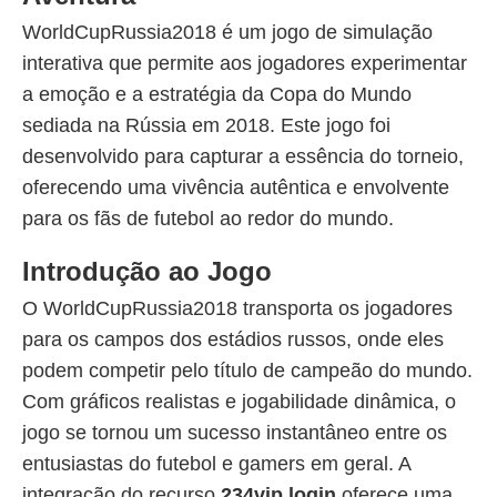
WorldCupRussia2018 é um jogo de simulação
interativa que permite aos jogadores experimentar
a emoção e a estratégia da Copa do Mundo
sediada na Rússia em 2018. Este jogo foi
desenvolvido para capturar a essência do torneio,
oferecendo uma vivência autêntica e envolvente
para os fãs de futebol ao redor do mundo.
Introdução ao Jogo
O WorldCupRussia2018 transporta os jogadores
para os campos dos estádios russos, onde eles
podem competir pelo título de campeão do mundo.
Com gráficos realistas e jogabilidade dinâmica, o
jogo se tornou um sucesso instantâneo entre os
entusiastas do futebol e gamers em geral. A
integração do recurso
234vip login
oferece uma