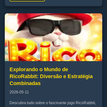
Explorando o Mundo de
RicoRabbit: Diversão e Estratégia
Combinadas
2026-05-11
Descubra tudo sobre o fascinante jogo RicoRabbit,