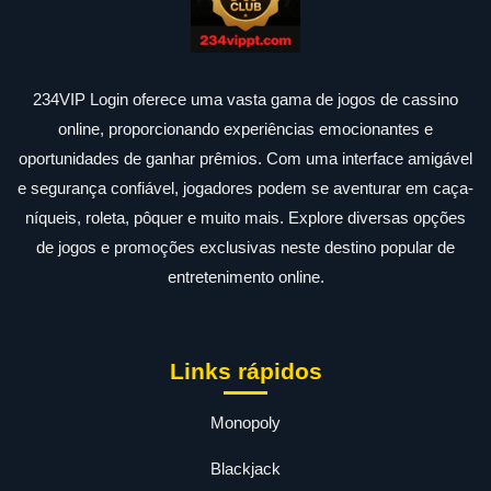
234VIP Login oferece uma vasta gama de jogos de cassino
online, proporcionando experiências emocionantes e
oportunidades de ganhar prêmios. Com uma interface amigável
e segurança confiável, jogadores podem se aventurar em caça-
níqueis, roleta, pôquer e muito mais. Explore diversas opções
de jogos e promoções exclusivas neste destino popular de
entretenimento online.
Links rápidos
Monopoly
Blackjack