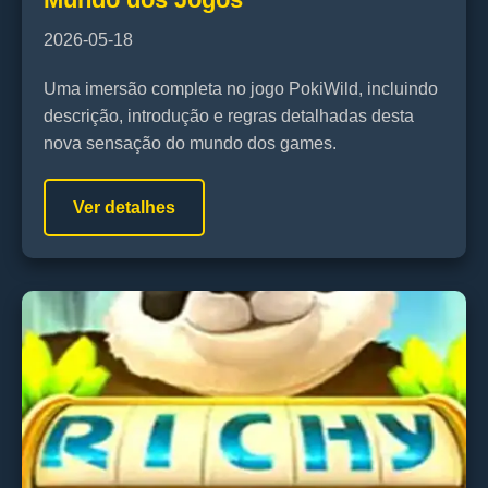
2026-05-18
Uma imersão completa no jogo PokiWild, incluindo
descrição, introdução e regras detalhadas desta
nova sensação do mundo dos games.
Ver detalhes