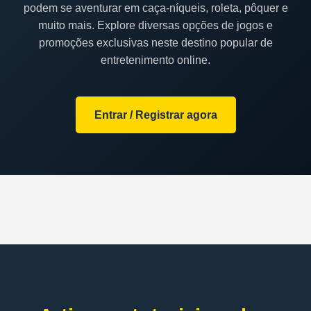
podem se aventurar em caça-níqueis, roleta, pôquer e
muito mais. Explore diversas opções de jogos e
promoções exclusivas neste destino popular de
entretenimento online.
Entrar / Registrar agora