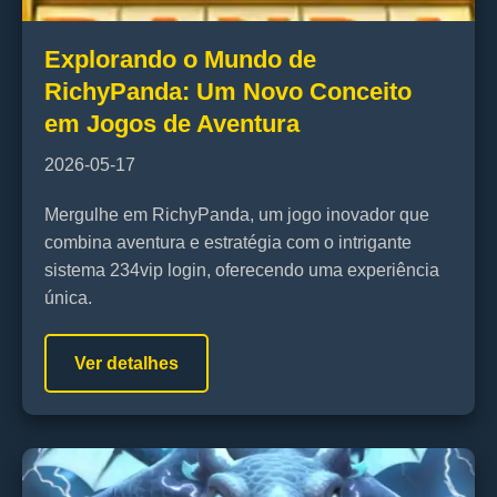
Explorando o Mundo de
RichyPanda: Um Novo Conceito
em Jogos de Aventura
2026-05-17
Mergulhe em RichyPanda, um jogo inovador que
combina aventura e estratégia com o intrigante
sistema 234vip login, oferecendo uma experiência
única.
Ver detalhes