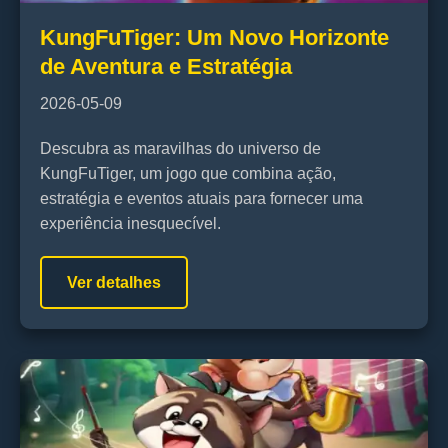
KungFuTiger: Um Novo Horizonte
de Aventura e Estratégia
2026-05-09
Descubra as maravilhas do universo de
KungFuTiger, um jogo que combina ação,
estratégia e eventos atuais para fornecer uma
experiência inesquecível.
Ver detalhes