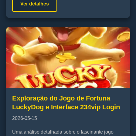
Ver detalhes
Exploração do Jogo de Fortuna
LuckyDog e Interface 234vip Login
2026-05-15
Uma análise detalhada sobre o fascinante jogo