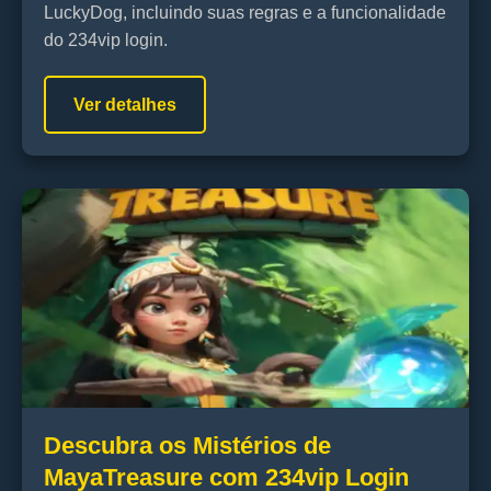
LuckyDog, incluindo suas regras e a funcionalidade
do 234vip login.
Ver detalhes
Descubra os Mistérios de
MayaTreasure com 234vip Login